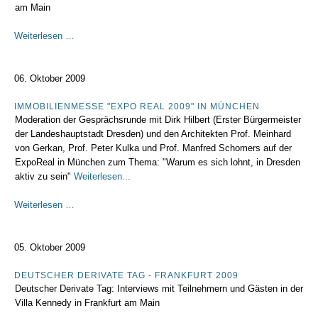
am Main
Frankfurter
Weiterlesen …
Börsentag
2009
06. Oktober 2009
IMMOBILIENMESSE "EXPO REAL 2009" IN MÜNCHEN
Moderation der Gesprächsrunde mit Dirk Hilbert (Erster Bürgermeister
der Landeshauptstadt Dresden) und den Architekten Prof. Meinhard
von Gerkan, Prof. Peter Kulka und Prof. Manfred Schomers auf der
ExpoReal in München zum Thema: "Warum es sich lohnt, in Dresden
aktiv zu sein"
Weiterlesen...
Immobilienmesse
Weiterlesen …
"Expo
Real
2009"
05. Oktober 2009
in
München
DEUTSCHER DERIVATE TAG - FRANKFURT 2009
Deutscher Derivate Tag: Interviews mit Teilnehmern und Gästen in der
Villa Kennedy in Frankfurt am Main