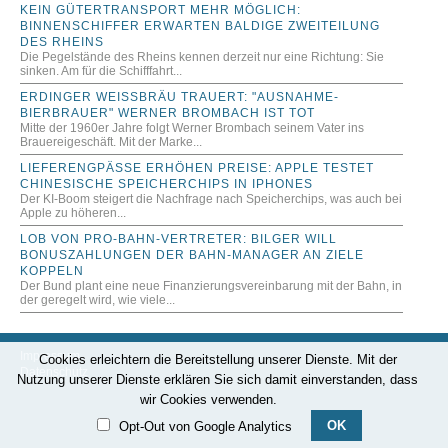
KEIN GÜTERTRANSPORT MEHR MÖGLICH:
BINNENSCHIFFER ERWARTEN BALDIGE ZWEITEILUNG
DES RHEINS
Die Pegelstände des Rheins kennen derzeit nur eine Richtung: Sie
sinken. Am für die Schifffahrt...
ERDINGER WEISSBRÄU TRAUERT: "AUSNAHME-B
IERBRAUER" WERNER BROMBACH IST TOT
Mitte der 1960er Jahre folgt Werner Brombach seinem Vater ins
Brauereigeschäft. Mit der Marke...
LIEFERENGPÄSSE ERHÖHEN PREISE: APPLE TESTET
CHINESISCHE SPEICHERCHIPS IN IPHONES
Der KI-Boom steigert die Nachfrage nach Speicherchips, was auch bei
Apple zu höheren...
LOB VON PRO-BAHN-VERTRETER: BILGER WILL
BONUSZAHLUNGEN DER BAHN-MANAGER AN ZIELE
KOPPELN
Der Bund plant eine neue Finanzierungsvereinbarung mit der Bahn, in
der geregelt wird, wie viele...
Impressum
Cookies erleichtern die Bereitstellung unserer Dienste. Mit der
Datenschutz
Nutzung unserer Dienste erklären Sie sich damit einverstanden, dass
wir Cookies verwenden.
OK
Opt-Out von Google Analytics