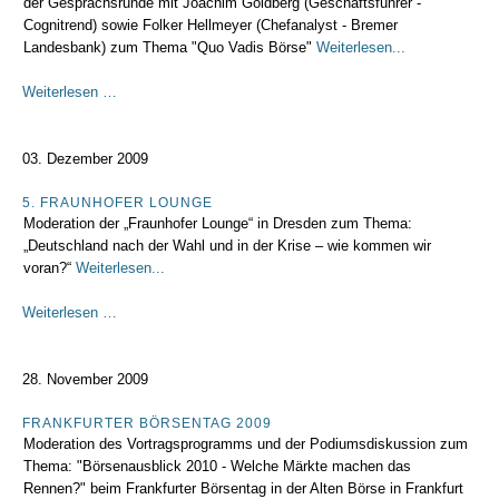
der Gesprächsrunde mit Joachim Goldberg (Geschäftsführer -
Cognitrend) sowie Folker Hellmeyer (Chefanalyst - Bremer
Landesbank) zum Thema "Quo Vadis Börse"
Weiterlesen...
4.
Weiterlesen …
Sächsisches
Finanzsymposium
03. Dezember 2009
5. FRAUNHOFER LOUNGE
Moderation der „Fraunhofer Lounge“ in Dresden zum Thema:
„Deutschland nach der Wahl und in der Krise – wie kommen wir
voran?“
Weiterlesen...
5.
Weiterlesen …
Fraunhofer
Lounge
28. November 2009
FRANKFURTER BÖRSENTAG 2009
Moderation des Vortragsprogramms und der Podiumsdiskussion zum
Thema: "Börsenausblick 2010 - Welche Märkte machen das
Rennen?" beim Frankfurter Börsentag in der Alten Börse in Frankfurt