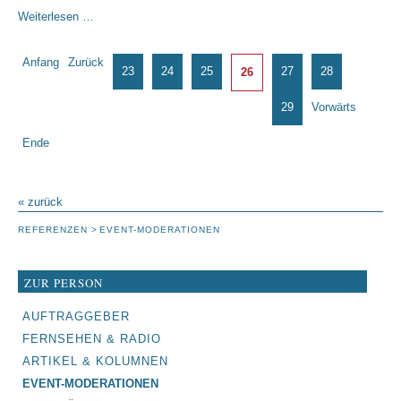
Deutscher
Weiterlesen …
Derivate
Tag
Seite 26 von 33
Anfang
Zurück
-
23
24
25
27
28
26
Frankfurt
2009
29
Vorwärts
Ende
« zurück
REFERENZEN
EVENT-MODERATIONEN
ZUR PERSON
NAVIGATION
AUFTRAGGEBER
ÜBERSPRINGEN
FERNSEHEN & RADIO
ARTIKEL & KOLUMNEN
EVENT-MODERATIONEN