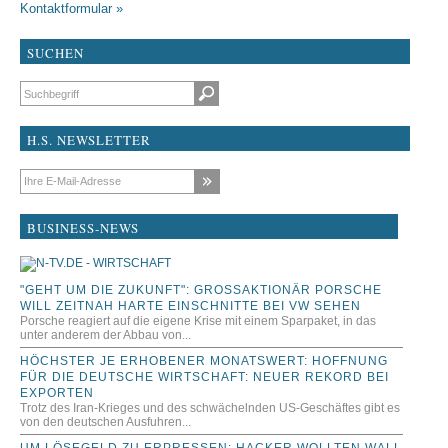
Kontaktformular »
SUCHEN
Suchbegriffe
H.S. NEWSLETTER
E-Mail-Adresse
BUSINESS-NEWS
"GEHT UM DIE ZUKUNFT": GROSSAKTIONÄR PORSCHE W
ILL ZEITNAH HARTE EINSCHNITTE BEI VW SEHEN
Porsche reagiert auf die eigene Krise mit einem Sparpaket, in das
unter anderem der Abbau von...
HÖCHSTER JE ERHOBENER MONATSWERT: HOFFNUNG
FÜR DIE DEUTSCHE WIRTSCHAFT: NEUER REKORD BEI
EXPORTEN
Trotz des Iran-Krieges und des schwächelnden US-Geschäftes gibt es
von den deutschen Ausfuhren...
UM LÖSEGELD ZU ERPRESSEN: HACKER WOLLTEN WALL