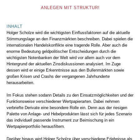
ANLEGEN MIT STRUKTUR!
INHALT
Holger Scholze wird die wichtigsten Einflussfaktoren auf die aktuelle
Stimmungslage an den Finanzmärkten beschreiben. Dabei spielen die
internationalen Handelskonflikte eine tragende Rolle. Aber auch die
enorme Bedeutung geldpolitischer Entscheidungen durch die
wichtigsten Notenbanken der Welt wird vor allem auch vor dem
Hintergrund der aktuellen Zinsdiskussionen analysiert. Im Zuge
dessen wird er einige Erkenntnisse aus den Bullenmärkten sowie
großen Krisen und Crashs der vergangenen Jahrhunderte
herausarbeiten.
Im Fokus stehen sodann Details zu den Einsatzmöglichkeiten und der
Funktionsweise verschiedener Wertpapierarten. Dabei nehmen
verbriefte Derivate eine besondere Rolle ein. Denn aus der riesigen
Palette von Anlage- und Hebelprodukten lässt sich für jedes Szenario
das individuell passende Instrument zur Beimischung in ein
Wertpapierportfolio herausfiltern.
Darüber hinaus wird Holger Scholze über verschiedene Erlebnisse als