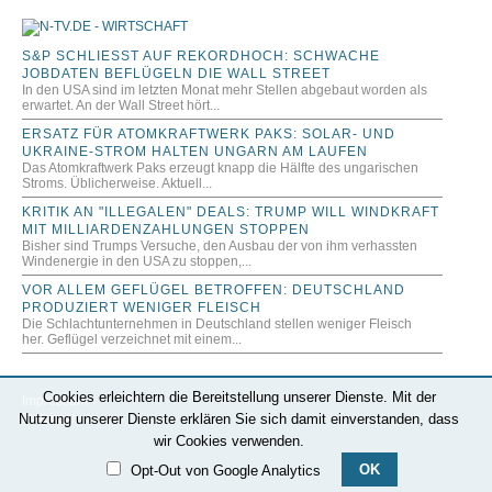
S&P SCHLIESST AUF REKORDHOCH: SCHWACHE J
OBDATEN BEFLÜGELN DIE WALL STREET
In den USA sind im letzten Monat mehr Stellen abgebaut worden als
erwartet. An der Wall Street hört...
ERSATZ FÜR ATOMKRAFTWERK PAKS: SOLAR- UND
UKRAINE-STROM HALTEN UNGARN AM LAUFEN
Das Atomkraftwerk Paks erzeugt knapp die Hälfte des ungarischen
Stroms. Üblicherweise. Aktuell...
KRITIK AN "ILLEGALEN" DEALS: TRUMP WILL WINDKRAFT
MIT MILLIARDENZAHLUNGEN STOPPEN
Bisher sind Trumps Versuche, den Ausbau der von ihm verhassten
Windenergie in den USA zu stoppen,...
VOR ALLEM GEFLÜGEL BETROFFEN: DEUTSCHLAND
PRODUZIERT WENIGER FLEISCH
Die Schlachtunternehmen in Deutschland stellen weniger Fleisch
her. Geflügel verzeichnet mit einem...
Cookies erleichtern die Bereitstellung unserer Dienste. Mit der
Impressum
Nutzung unserer Dienste erklären Sie sich damit einverstanden, dass
Datenschutz
wir Cookies verwenden.
OK
Opt-Out von Google Analytics